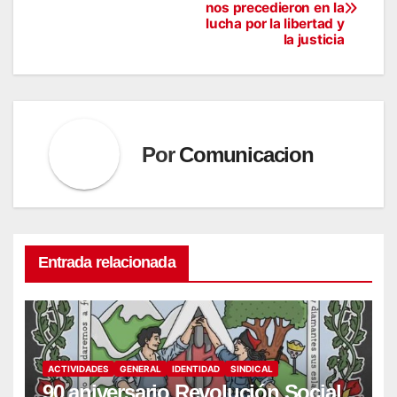
nos precedieron en la
de
lucha por la libertad y
la justicia
entradas
Por
Comunicacion
Entrada relacionada
ACTIVIDADES
GENERAL
IDENTIDAD
SINDICAL
90 aniversario Revolución Social