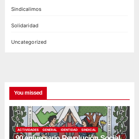
Sindicalimos
Solidaridad
Uncategorized
You missed
ACTIVIDADES
GENERAL
IDENTIDAD
SINDICAL
90 aniversario Revolución Social