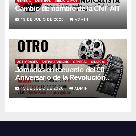
GENERAL
IDENTIDAD
SINDICALIMOS
Cambio de nombre de la CNT-AIT
19 DE JULIO DE 2026
ADMIN
ACTIVIDADES
ANTIMILITARISMO
GENERAL
SINDICAL
Jornadas en recuerdo del 90
Aniversario de la Revolución
Social (1936-2026)
15 DE JULIO DE 2026
ADMIN