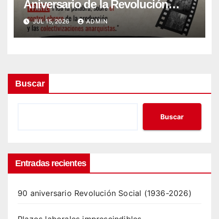
Aniversario de la Revolución
Social (1936-2026)
JUL 15, 2026
ADMIN
Buscar
Buscar
Entradas recientes
90 aniversario Revolución Social (1936-2026)