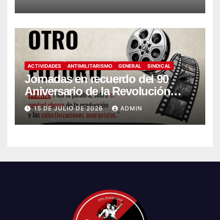
ACTIVIDADES
ANTIMILITARISMO
GENERAL
SINDICAL
Jornadas en recuerdo del 90
Aniversario de la Revolución
Social (1936-2026)
15 DE JULIO DE 2026
ADMIN