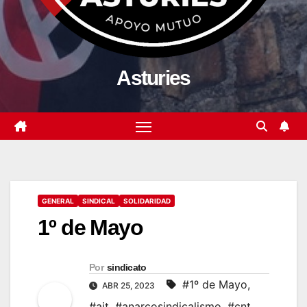
Asturies
GENERAL
SINDICAL
SOLIDARIDAD
1º de Mayo
Por
sindicato
#1º de Mayo
,
ABR 25, 2023
#ait
,
#anarcosindicalismo
,
#cnt
,