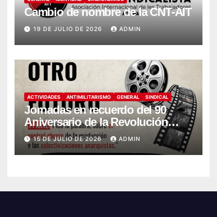
Cambio de nombre de la CNT-AIT
19 DE JULIO DE 2026
ADMIN
ACTIVIDADES
ANTIMILITARISMO
GENERAL
SINDICAL
Jornadas en recuerdo del 90
Aniversario de la Revolución
Social (1936-2026)
15 DE JULIO DE 2026
ADMIN